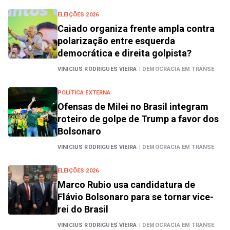
ELEIÇÕES 2026
Caiado organiza frente ampla contra
polarização entre esquerda
democrática e direita golpista?
VINICIUS RODRIGUES VIEIRA
|
DEMOCRACIA EM TRANSE
POLÍTICA EXTERNA
Ofensas de Milei no Brasil integram
roteiro de golpe de Trump a favor dos
Bolsonaro
VINICIUS RODRIGUES VIEIRA
|
DEMOCRACIA EM TRANSE
ELEIÇÕES 2026
Marco Rubio usa candidatura de
Flávio Bolsonaro para se tornar vice-
rei do Brasil
VINICIUS RODRIGUES VIEIRA
|
DEMOCRACIA EM TRANSE