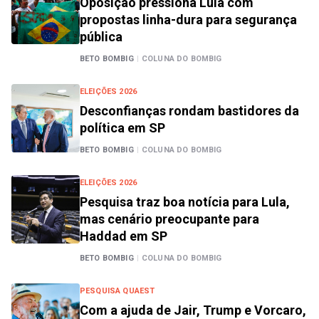
Oposição pressiona Lula com
propostas linha-dura para segurança
pública
BETO BOMBIG
|
COLUNA DO BOMBIG
ELEIÇÕES 2026
Desconfianças rondam bastidores da
política em SP
BETO BOMBIG
|
COLUNA DO BOMBIG
ELEIÇÕES 2026
Pesquisa traz boa notícia para Lula,
mas cenário preocupante para
Haddad em SP
BETO BOMBIG
|
COLUNA DO BOMBIG
PESQUISA QUAEST
Com a ajuda de Jair, Trump e Vorcaro,